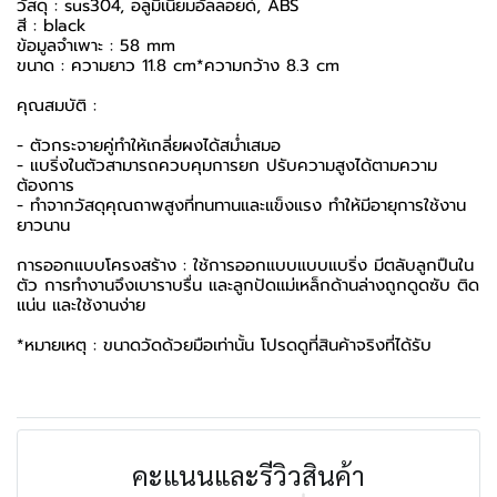
วัสดุ : sus304, อลูมิเนียมอัลลอยด์, ABS
สี : black
ข้อมูลจำเพาะ : 58 mm
ขนาด : ความยาว 11.8 cm*ความกว้าง 8.3 cm
คุณสมบัติ :
- ตัวกระจายคู่ทำให้เกลี่ยผงได้สม่ำเสมอ
- แบริ่งในตัวสามารถควบคุมการยก ปรับความสูงได้ตามความ
ต้องการ
- ทำจากวัสดุคุณถาพสูงที่ทนทานและแข็งแรง ทำให้มีอายุการใช้งาน
ยาวนาน
การออกแบบโครงสร้าง : ใช้การออกแบบแบบแบริ่ง มีตลับลูกปืนใน
ตัว การทำงานจึงเบาราบรื่น และลูกปัดเเม่เหล็กด้านล่างถูกดูดซับ ติด
เเน่น และใช้งานง่าย
*หมายเหตุ : ขนาดวัดด้วยมือเท่านั้น โปรดดูที่สินค้าจริงที่ได้รับ
คะแนนและรีวิวสินค้า