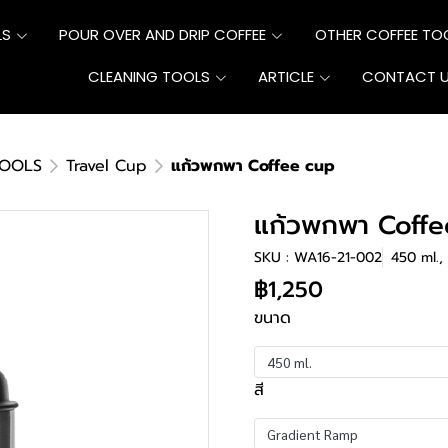
LS
POUR OVER AND DRIP COFFEE
OTHER COFFEE TO
CLEANING TOOLS
ARTICLE
CONTACT 
TOOLS
Travel Cup
แก้วพกพา Coffee cup
แก้วพกพา Coffe
SKU : WA16-21-002
450 ml.
฿1,250
ขนาด
450 ml.
สี
Gradient Ramp