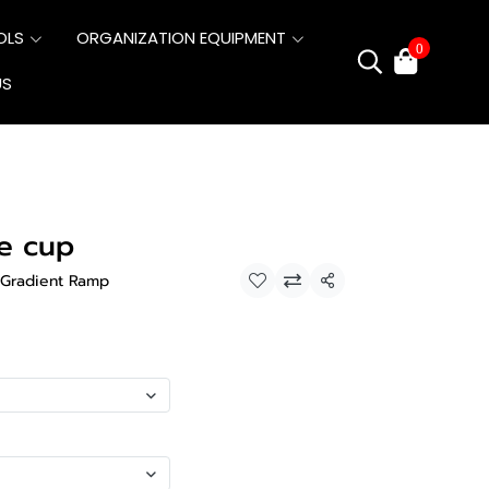
OLS
ORGANIZATION EQUIPMENT
0
US
e cup
, Gradient Ramp
แชร์