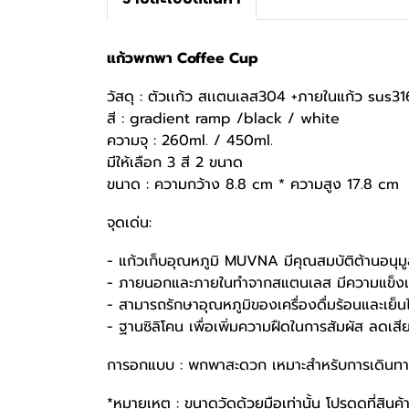
แก้วพกพา Coffee Cup
วัสดุ : ตัวเเก้ว สเเตนเลส304 +ภายในแก้ว sus3
สี : gradient ramp /black / white
ความจุ : 260ml. / 450ml.
มีให้เลือก 3 สี 2 ขนาด
ขนาด :
ความกว้าง 8.8 cm *
ความสูง 17.8 cm
จุดเด่น:
- แก้วเก็บอุณหภูมิ MUVNA มีคุณสมบัติต้านอนุม
- ภายนอกและภายในทำจากสแตนเลส มีความแข็งแก
- สามารถรักษาอุณหภูมิของเครื่องดื่มร้อนและเย็นไ
- ฐานซิลิโคน เพื่อเพิ่มความฝืดในการสัมผัส ลดเสีย
การอกแบบ : พกพาสะดวก เหมาะสำหรับการเดินทาง
*หมายเหตุ : ขนาดวัดด้วยมือเท่านั้น โปรดดูที่สินค้าจ