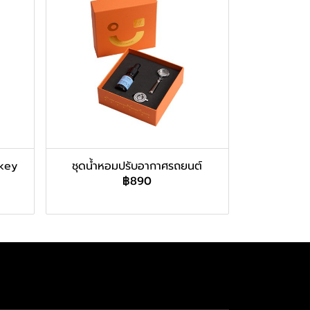
ckey
ชุดน้ำหอมปรับอากาศรถยนต์
฿890