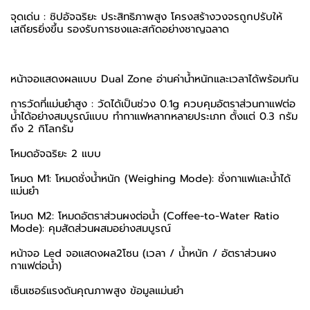
จุดเด่น : ชิปอัจฉริยะ ประสิทธิภาพสูง โครงสร้างวงจรถูกปรับให้
เสถียรยิ่งขึ้น รองรับการชงและสกัดอย่างชาญฉลาด
หน้าจอแสดงผลแบบ Dual Zone อ่านค่าน้ำหนักและเวลาได้พร้อมกัน
การวัดที่แม่นยำสูง : วัดได้เป็นช่วง 0.1g ควบคุมอัตราส่วนกาแฟต่อ
น้ำได้อย่างสมบูรณ์แบบ ทำกาแฟหลากหลายประเภท ตั้งแต่ 0.3 กรัม
ถึง 2 กิโลกรัม
โหมดอัจฉริยะ 2 แบบ
โหมด M1: โหมดชั่งน้ำหนัก (Weighing Mode): ชั่งกาแฟและน้ำได้
แม่นยำ
โหมด M2: โหมดอัตราส่วนผงต่อน้ำ (Coffee-to-Water Ratio
Mode): คุมสัดส่วนผสมอย่างสมบูรณ์
หน้าจอ Led จอเเสดงผล2โซน (เวลา / น้ำหนัก / อัตราส่วนผง
กาแฟต่อน้ำ)
เซ็นเซอร์แรงดันคุณภาพสูง ข้อมูลแม่นยำ