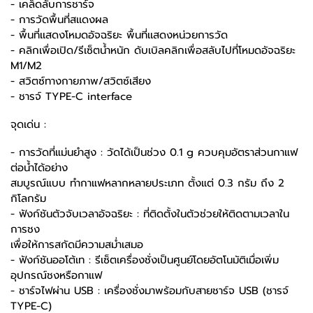
- เคล็ดลับการชาร์จ
- การวัดพื้นที่สเเดงผล
- พื้นที่เเสดงโหมดอัจฉริยะ พื้นที่เเสดงหน่วยการวัด
- คลิกเพื่อเปิด/รีเซ็ตน้ำหนัก ดับเบิลคลิกเพื่อสลับไปที่โหมดอัจฉริยะ
M1/M2
- สวิตซ์ทางกายภาพ/สวิตซ์เสียง
- ชารจ์ TYPE-C interface
จุดเด่น :
- การวัดที่แม่นยำสูง : วัดได้เป็นช่วง 0.1 g ควบคุมอัตราส่วนกาแฟ
ต่อน้ำได้อย่าง
สมบูรณ์แบบ ทำกาแฟหลากหลายประเภท ตั้งแต่ 0.3 กรัม ถึง 2
กิโลกรัม
- ฟังก์ชันตัวจับเวลาอัจฉริยะ : ที่ติดตั้งในตัวช่วยให้ติดตามเวลาใน
การชง
เพื่อให้การสกัดมีความสม่ำเสมอ
- ฟังก์ชันออโต้เท : รีเซ็ตเครื่องชั่งเป็นศูนย์โดยอัตโนมัติเมื่อเพิ่ม
อุปกรณ์ชงหรือกาแฟ
- ชาร์จไฟผ่าน USB : เครื่องชั่งมาพร้อมกับสายชาร์จ USB (ชารจ์
TYPE-C)