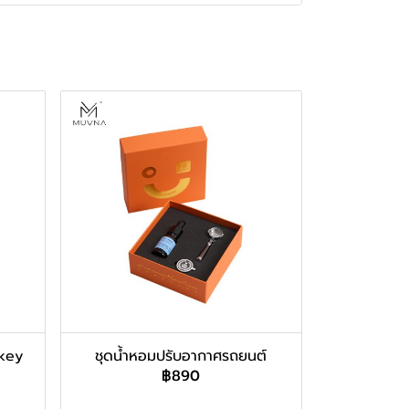
ckey
ชุดน้ำหอมปรับอากาศรถยนต์
฿890