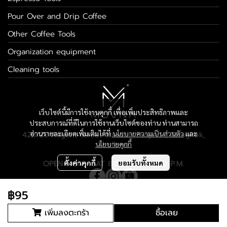
Pour Over and Drip Coffee
Other Coffee Tools
Organization equipment
Cleaning tools
เว็บไซต์นี้มีการใช้งานคุกกี้ เพื่อเพิ่มประสิทธิภาพและ
ประสบการณ์ที่ดีในการใช้งานเว็บไซต์ของท่าน ท่านสามารถ
อ่านรายละเอียดเพิ่มเติมได้ที่
นโยบายความเป็นส่วนตัว
และ
428/29 Regent Street London Project , Bangkok,
Thailand
นโยบายคุกกี้
OPEN MON - SAT 8:00 A.M. - 5:00 P.M.
ตั้งค่าคุกกี้
ยอมรับทั้งหมด
฿95
Copyright 2024 | All Rights Reserved
เพิ่มลงตะกร้า
ซื้อเลย
Powered By
MakeWebEasy