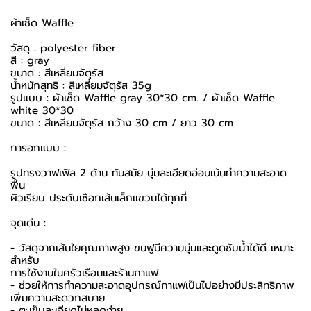
ผ้าเช็ด Waffle
วัสดุ : polyester fiber
สี : gray
ขนาด : สีเหลี่ยมจัตุรัส
น้ำหนักสุทธิ : สีเหลี่ยมจัตุรัส 35g
รูปแบบ : ผ้าเช็ด Waffle gray 30*30 cm. / ผ้าเช็ด Waffle
white 30*30
ขนาด : สีเหลี่ยมจัตุรัส กว้าง 30 cm / ยาว 30 cm
การอกแบบ :
รูปทรงวาฟเฟิล 2 ด้าน ทันสมัย นุ่มละเอียดอ่อนเน้นทำความสะอาด
พื้น
ผิวเรียบ ประดับเชือกเส้นเล็กเเขวนได้ทุกที่
จุดเด่น :
- วัสดุจากเส้นใยคุณภาพสูง ขนฟูมีความนุ่มและดูดซับน้ำได้ดี เหมาะ
สำหรับ
การใช้งานในครัวเรือนและร้านกาแฟ
- ช่วยให้การทำความสะอาดอุปกรณ์กาแฟเป็นไปอย่างมีประสิทธิภาพ
เพิ่มความสะดวกสบาย
- ตะเข็บละเอียดไม่หลุดง่าย