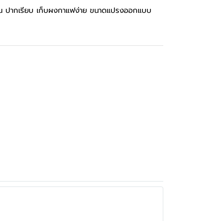
 ทนทาน ปากเรียบ เก็บผงกาแฟง่าย ขนาดแปรงออกแบบ