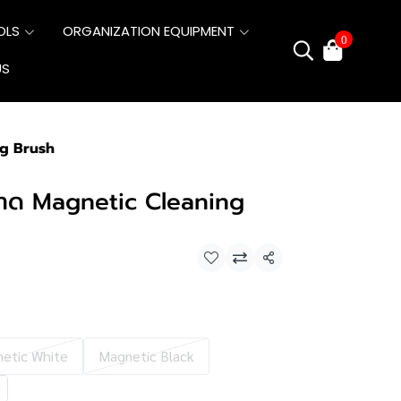
OLS
ORGANIZATION EQUIPMENT
0
US
ng Brush
าด Magnetic Cleaning
แชร์
etic White
Magnetic Black