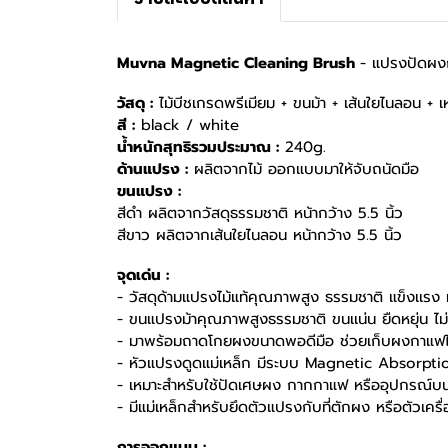
Muvna Magnetic Cleaning Brush
- แปรงปัดผง
วัสดุ :
ไม้บีชเกรดพรีเมียม + ขนม้า + เส้นใยไนลอน + เ
สี :
black / white
น้ำหนักสุทธิรวมประมาณ :
240g.
ด้านแปรง :
ผลิตจากไม้ ออกแบบมาให้จับถนัดมือ
ขนแปรง :
สีดำ ผลิตจากวัสดุธรรมชาติ หน้ากว้าง 5.5 นิ้ว
สีขาว ผลิตจากเส้นใยไนลอน หน้ากว้าง 5.5 นิ้ว
จุดเด่น :
- วัสดุด้ามแปรงไม้แท้คุณภาพสูง ธรรมชาติ แข็งเเรง
- ขนแปรงม้าคุณภาพสูงธรรมชาติ ขนเเน่น ยืดหยุ่น ไม่ห
- มาพร้อมถาดโกยผงขนาดพอดีมือ ช่วยเก็บผงกาแฟไม
- หัวแปรงดูดแม่เหล็ก มีระบบ Magnetic Absorption 
- เหมาะสำหรับใช้ปัดเศษผง กากกาแฟ หรืออุปกรณ์บนเ
- มีแม่เหล็กสำหรับยึดตัวแปรงกับที่ตักผง หรือตัวเครื
การออกแบบ :