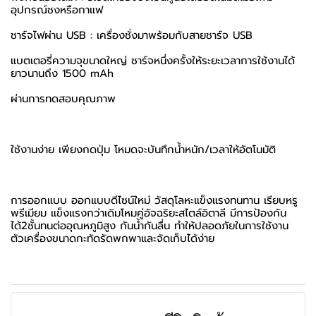
อุปกรณ์ชงหรือกาแฟ
ชาร์จไฟผ่าน USB : เครื่องชั่งมาพร้อมกับสายชาร์จ USB
แบตเตอรี่ความจุขนาดใหญ่ ชาร์จหนึ่งครั้งให้ระยะเวลาการใช้งานได้
ยาวนานถึง 1500 mAh
ผ่านการทดสอบคุณภาพ
ใช้งานง่าย เพียงกดปุ่ม โหมดจะบันทึกน้ำหนัก/เวลาให้อัตโนมัติ
การออกแบบ ออกแบบดีไซน์ใหม่ วัสดุโลหะแข็งแรงทนทาน เรียบหรู
พรีเมียม แข็งแรงกว่าเดิมโหมคู่อัจฉริยะสไตล์อิตาลี มีการป้องกัน
ได้2ชั้นทนต่ออุณหภูมิสูง กันน้ำกันลื่น ทำให้ปลอดภัยในการใช้งาน
ตัวเครื่องขนาดกะทัดรัดพกพาและจัดเก็บได้ง่าย