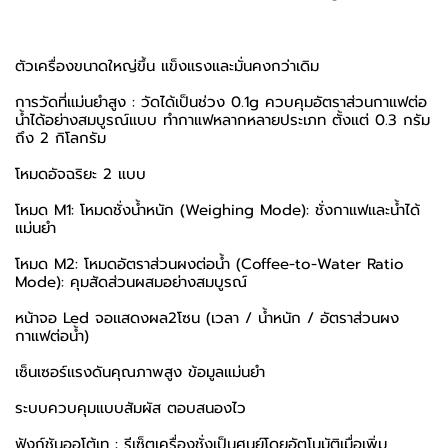
ตัวเครื่องขนาดใหญ่ขึ้น แข็งแรงและมั่นคงกว่าเดิม
การวัดที่แม่นยำสูง : วัดได้เป็นช่วง 0.1g ควบคุมอัตราส่วนกาแฟต่อ
น้ำได้อย่างสมบูรณ์แบบ ทำกาแฟหลากหลายประเภท ตั้งแต่ 0.3 กรัม
ถึง 2 กิโลกรัม
โหมดอัจฉริยะ 2 แบบ
โหมด M1: โหมดชั่งน้ำหนัก (Weighing Mode): ชั่งกาแฟและน้ำได้
แม่นยำ
โหมด M2: โหมดอัตราส่วนผงต่อน้ำ (Coffee-to-Water Ratio
Mode): คุมสัดส่วนผสมอย่างสมบูรณ์
หน้าจอ Led จอเเสดงผล2โซน (เวลา / น้ำหนัก / อัตราส่วนผง
กาแฟต่อน้ำ)
เซ็นเซอร์แรงดันคุณภาพสูง ข้อมูลแม่นยำ
ระบบควบคุมแบบสัมผัส ตอบสนองไว
ฟังก์ชันออโต้เท : รีเซ็ตเครื่องชั่งเป็นศูนย์โดยอัตโนมัติเมื่อเพิ่ม